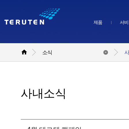
제품
서비

소식
사내소식